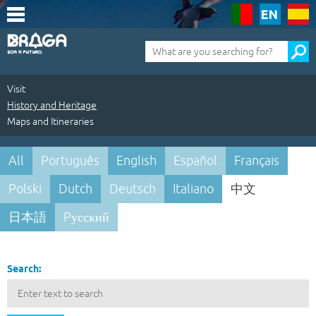
Saltar
para
o
conteúdo
Pesquisa
(tecla
de
atalho
1)
Visit
History and Heritage
Maps and Itineraries
Visit
All
Português
English
Español
Français
|
Polski
Dutch
Deutsch
Italiano
中文
History
日本語
Pусский
and
Heritage
Pesquisa
|
Search:
Maps