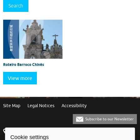
and
Search
Itineraries
Roteiro Barroco Chinês
View more
Site Map
Legal Notices
Accessibility
Subscribe to our Newsletter
Praça Municipal
[+351] 253 61 60 60
Cookie settings
4700-435 Braga
[+351] 253 20 31 51